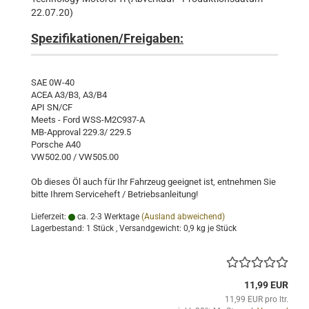
22.07.20)
Spezifikationen/Freigaben:
SAE 0W-40
ACEA A3/B3, A3/B4
API SN/CF
Meets - Ford WSS-M2C937-A
MB-Approval 229.3/ 229.5
Porsche A40
VW502.00 / VW505.00
Ob dieses Öl auch für Ihr Fahrzeug geeignet ist, entnehmen Sie
bitte Ihrem Serviceheft / Betriebsanleitung!
Lieferzeit:
ca. 2-3 Werktage
(Ausland abweichend)
Lagerbestand: 1 Stück , Versandgewicht:
0,9
kg je Stück
11,99 EUR
11,99 EUR pro ltr.