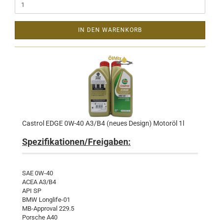
IN DEN WARENKORB
Castrol EDGE 0W-40 A3/B4 (neues Design) Motoröl 1l
Spezifikationen/Freigaben:
SAE 0W-40
ACEA A3/B4
API SP
BMW Longlife-01
MB-Approval 229.5
Porsche A40