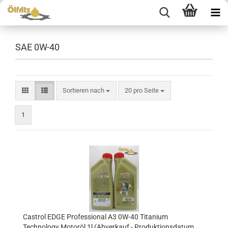
SAE 0W-40
Sortieren nach
pro Seite
Sortieren nach
20 pro Seite
1
Castrol EDGE Professional A3 0W-40 Titanium
Technology Motoröl 1l (Abverkauf - Produktionsdatum