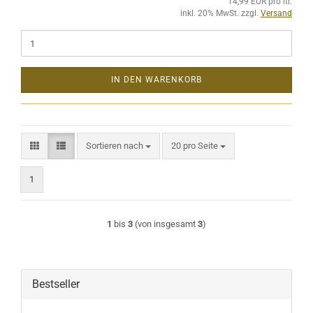
14,99 EUR pro ltr.
inkl. 20% MwSt. zzgl.
Versand
IN DEN WARENKORB
Sortieren nach
pro Seite
Sortieren nach
20 pro Seite
1
1
bis
3
(von insgesamt
3
)
Bestseller