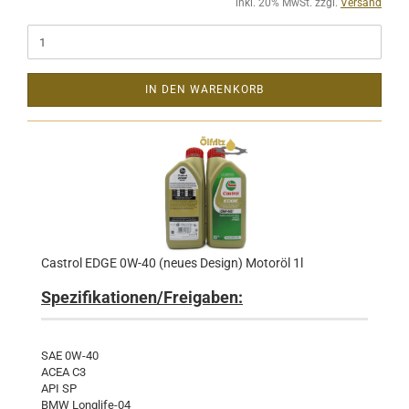
inkl. 20% MwSt. zzgl.
Versand
IN DEN WARENKORB
Castrol EDGE 0W-40 (neues Design) Motoröl 1l
Spezifikationen/Freigaben:
SAE 0W-40
ACEA C3
API SP
BMW Longlife-04