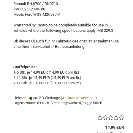
Renault RN 0700 / RN0710
VW 502 00/ 505 00
Meets Ford WSS-M2C937-A
Warranted by Castrol to be completely suitable for use in
vehicles where the following specifications apply: MB 229.3
Ob dieses Öl auch für Ihr Fahrzeug geeignet ist, entnehmen Sie
bitte Ihrem Serviceheft / Betriebsanleitung!
Staffelpreise:
1-5 Stk. je 14,99 EUR (14,99 EUR pro ltr.)
6-11 Stk. je 14,49 EUR (14,49 EUR pro ltr.)
> 11 Stk. je 13,99 EUR (13,99 EUR pro ltr.)
Lieferzeit:
ca. 2-3 Werktage
(Ausland abweichend)
Lagerbestand: 6 Stück , Versandgewicht:
0,9
kg je Stück
14,99 EUR