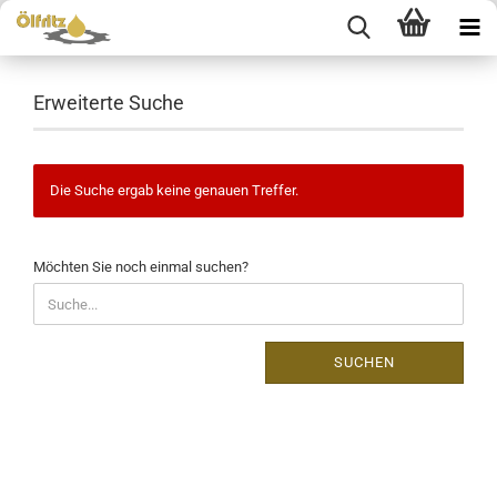
Erweiterte Suche
Die Suche ergab keine genauen Treffer.
MÖCHTEN
Möchten Sie noch einmal suchen?
SIE
NOCH
EINMAL
SUCHEN?
SUCHEN